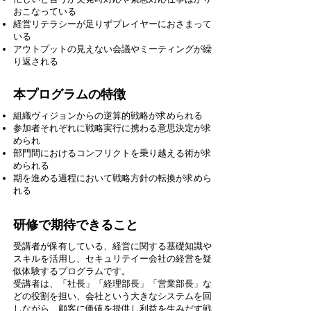
おこなっている
経営リテラシーが足りずプレイヤーにおさまって
いる
アウトプットの見えない会議やミーティングが繰
り返される
本プログラムの特徴
組織ヴィジョンからの逆算的戦略が求められる
参加者それぞれに戦略実行に携わる意思決定が求
められ
部門間におけるコンフリクトを乗り越える術が求
められる
期を進める過程において戦略方針の転換が求めら
れる
研修で期待できること
受講者が保有している、経営に関する基礎知識や
スキルを活用し、セキュリテイー会社の経営を疑
似体験するプログラムです。
受講者は、「社長」「経理部長」「営業部長」な
どの役割を担い、会社という大きなシステムを回
しながら、顧客に価値を提供し利益を生みだす戦