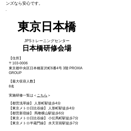
ンズなら安心です。
東京日本橋
JPSトレーニングセンター
日本橋研修会場
【住所】
〒103-0006
東京都中央区日本橋富沢町6番4号 3階 PROXIA
GROUP
【最大収容人数】
8名
実施研修一覧は＜
こちら
＞
【都営浅草線】 人形町駅徒歩4分
【東京メトロ日比谷線】 人形町駅徒歩4分
【都営新宿線】 馬喰横山駅徒歩6分
【東京メトロ日比谷線】 小伝馬町駅徒歩7分
【東京メトロ半蔵門線】 水天宮前駅徒歩7分