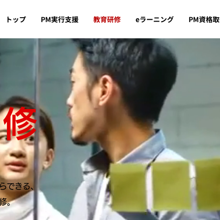
トップ
PM実行支援
教育研修
eラーニング
PM資格
研修
らできる、
修。