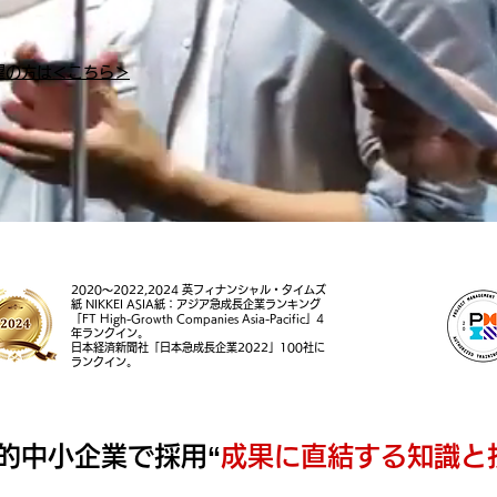
望の方は＜こちら＞
2020～2022,2024 英フィナンシャル・タイムズ
紙 NIKKEI ASIA紙：アジア急成長企業ランキング
「FT High-Growth Companies Asia-Pacific」4
年ランクイン。
日本経済新聞社「日本急成長企業2022」100社に
ランクイン。
的中小企業で採用“
成果に直結する知識と