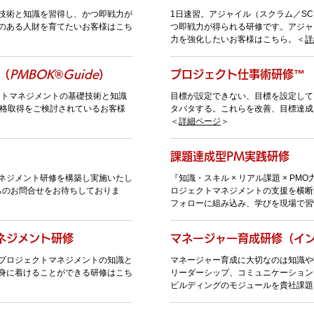
技術と知識を習得し、かつ即戦力が
1日速習。アジャイル（スクラム／S
のある人財を育てたいお客様はこち
つ即戦力が得られる研修です。アジャ
力を強化したいお客様はこちら。＜
詳
（
PMBOK®Guide
）
プロジェクト仕事術研修™
クトマネジメントの基礎技術と知識
目標が設定できない、目標を設定して
の資格取得をご検討されているお客様
タバタする。これらを改善、目標達成
＜
詳細ページ
＞
課題達成型PM実践研修
ネジメント研修を構築し実施いたし
『知識・スキル × リアル課題 × P
らのお問合せをお待ちしておりま
ロジェクトマネジメントの支援を横断
フォローに組み込み、学びを現場で習
ネジメント研修
マネージャー育成研修（イ
プロジェクトマネジメントの知識と
マネージャー育成に大切なのは知識や
身に着けることができる研修はこち
リーダーシップ、コミュニケーション
ビルディングのモジュールを貴社課題