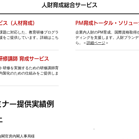
人財育成総合サービス
ビス（人材育成）
PM育成トータル・ソリュー
課題に対応した、教育研修プログラ
企業内人財のPM育成、国際資格取得
援をご提供しています。詳細はこち
ディングを支援します。人財ブランデ
ら。＜
詳細ページ
＞
研修講師 育成サービス
ト研修を実施するための研修講師育
内製化のための仕組みをご提供しま
ミナー提供実績例
上
内閣官房内閣人事局様