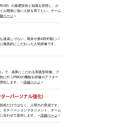
CRUM）の基礎技術と知識を習得し、か
イル開発に強い人財を育てたい、チーム
細ページ
＞
も達成しづらい、期末や第4四半期にバ
に徹底的にこだわった人気研修です。
MO力』で、成果にこだわる実践型研修。プ
的に行うPMOの機能を研修のアフター
慣化します。＜
詳細ページ
＞
ンターパーソナル強化）
技術だけではなく、人間力の育成です。
、モチベーションマネジメント、チーム
に合わせて提供します。＜
詳細ページ
＞