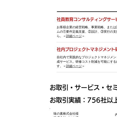
社員教育コンサルティングサー
お客様企業の経営戦略、事業戦略、または
ムの①要件定義支援、②設計、③実行の支
ら。＜
詳細ページ
＞
社内プロジェクトマネジメント
自社内で実践的なプロジェクトマネジメン
成
サービス。研修コスト削減を可能にする
す。＜
詳細ページ
＞
お取引・サービス・セ
​お取引実績：756社以
味の素株式会社様