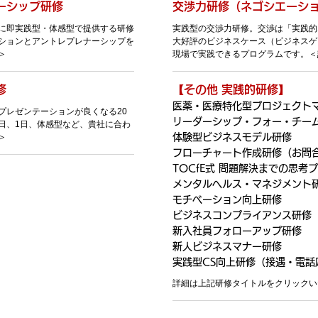
ーシップ研修
交渉力研修（ネゴシエーシ
に即実践型・体感型で提供する研修
実践型の交渉力研修。交渉は「実践的
ションとアントレプレナーシップを
大好評のビジネスケース（ビジネスゲ
＞
現場で実践できるプログラムです。＜
修
【その他 実践的研修】
医薬・医療特化型プロジェクト
プレゼンテーションが良くなる20
リーダーシップ・フォー・チー
日、1日、体感型など、貴社に合わ
＞
体験型ビジネスモデル研修
フローチャート作成研修（お問
TOCfE式 問題解決までの思考
メンタルヘルス・マネジメント
モチベーション向上研修
ビジネスコンプライアンス研修
新入社員フォローアップ研修
新人ビジネスマナー研修
実践型CS向上研修（接遇・電話
​詳細は上記研修タイトルをクリック