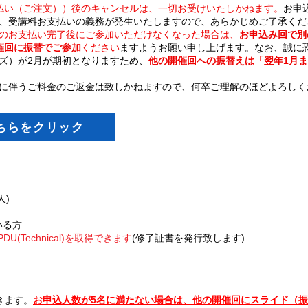
支払い（ご注文））後のキャンセルは、一切お受けいたしかねます。
お申
、受講料お支払いの義務が発生いたしますので、あらかじめご了承くだ
のお支払い完了後にご参加いただけなくなった場合は、
お申込み回で別
催回に振替でご参加
ください
ますようお願い申し上げます。
​なお、
誠に
ズ）が2月が期初となります
ため、
他の開催回への振替えは「翌年1月ま
に伴う
ご料金のご返金は致しかねますので、何卒ご理解のほどよろしく
ちらをクリック
人)
いる方
U(Technical)を取得できます
(修了証書を発行致します)
きます。
お申込人数が5名に満たない場合は、他の開催回にスライド（