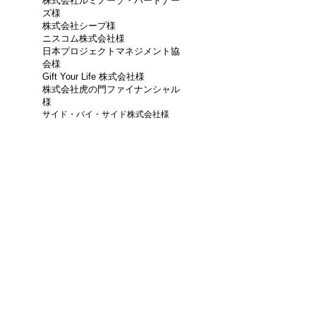
株式会社ルミノーゾ・パートナー
ズ様
株式会社シープ様
ニスコム株式会社様
日本プロジェクトマネジメント協
会様
Gift Your Life 株式会社様
株式会社虎の門ファイナンシャル
様
サイド・バイ・サイド株式会社様
日本コカ・コーラ株式会社様
株式会社ごえんファイナンシャル様
株式会社M'sライフコンサルタント様
エース損害保険株式会社様
キューアンドエーワークス株式会社様
一般社団法人 生涯学習普及協会様
サンドプレイス株式会社様
株式会社アントレ・ラボコーポレーション
様
WithYou株式会社様
株式会社PETWORK様
株式会社英揮情報システム様
大興電子通信株式会社様