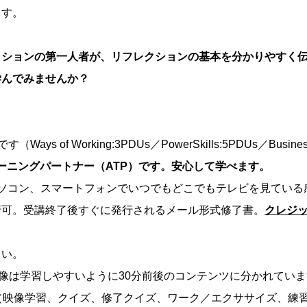
ます。
クションの第一人者が、リフレクションの基本を分かりやすく
学んでみませんか？
。
s of Working:3PDUs／PowerSkills:5PDUs／Busines
レーニングパートナー（ATP）です。安心して学べます。
ソコン、スマートフォンでいつでもどこでもテレビを見ている
行可。受講終了後すぐに発行されるメール形式修了書。
クレジ
さい。
映像は学習しやすいように30分前後のコンテンツに分かれてい
（映像学習、クイズ、修了クイズ、ワーク／エクササイズ、練