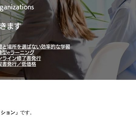
anizations
できます
時間と場所を選ばない効率的な学習
映像型eラーニング
オンライン修了書発行
領収書発行／低価格
クション」
です。