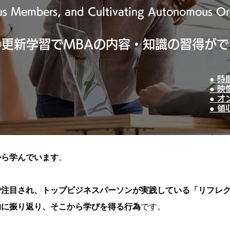
 Members, and Cultivating Autonomous Org
®更新学習でMBAの内容・知識の習得が
● 
● 
● 
● 
から学んでいます
。
で注目され、トップビジネスパーソンが実践している「リフレ
的に振り返り、そこから学びを得る行為
です。