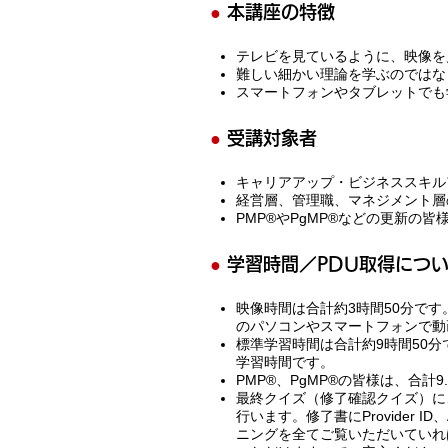
●
本講座の特徴
テレビを見ているように、映像を
難しい細かい理論を学ぶのではな
スマートフォンやタブレットでも
●
受講対象者
キャリアアップ・ビジネススキル
経営層、管理職、マネジメント層
PMP®やPgMP®などの更新の皆
●
学習時間／PDU取得につ
映像時間は合計約3時間50分で
のパソコンやスマートフォンで動
標準学習時間は合計約9時間50
学習時間です。
PMP®、PgMP®の皆様は、合計9.5PDU
最終クイズ（修了確認クイズ）に
行います。修了書にProvider I
ニングを全てご覧いただいていれ