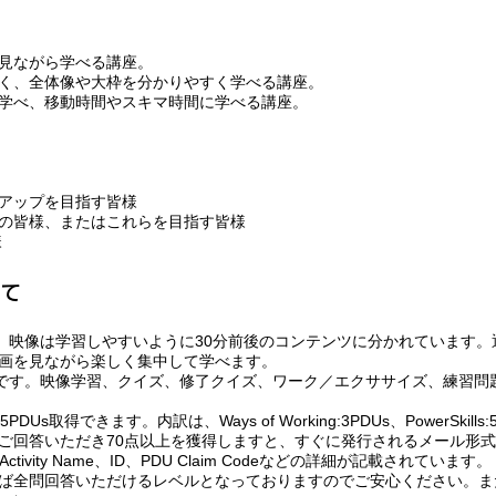
見ながら学べる講座。
く、全体像や大枠を分かりやすく学べる講座。
学べ、移動時間やスキマ時間に学べる講座。
アップを目指す皆様
の皆様、またはこれらを目指す皆様
様
いて
す。映像は学習しやすいように30分前後のコンテンツに分かれています
画を見ながら楽しく集中して学べます。
分です。映像学習、クイズ、修了クイズ、ワーク／エクササイズ、練習問
s取得できます。内訳は、Ways of Working:3PDUs、PowerSkills:5、
ご回答いただき70点以上を獲得しますと、すぐに発行されるメール形式
D、Activity Name、ID、PDU Claim Codeなどの詳細が記載され
ば全問回答いただけるレベルとなっておりますのでご安心ください。ま