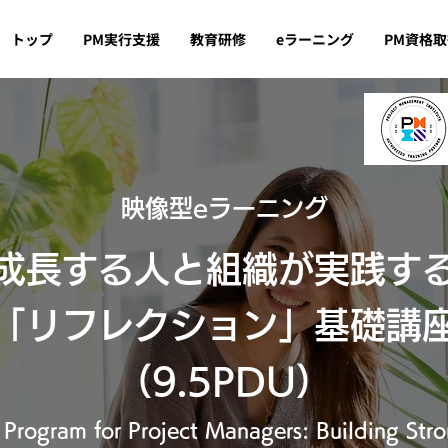
トップ
PM実行支援
教育研修
eラーニング
PM資格
映像型eラーニング
成長する人と組織が実践す
「リフレクション」基
礎講
​（9.5PDU）
 Program for Project Managers: Building Str