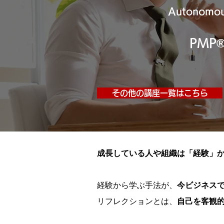
Autonomous
PMP
その他の講座一覧はこちら
成長している人や組織は「経験」
経験から学ぶ手法が、
今ビジネス
リフレクションとは、
自己を客観