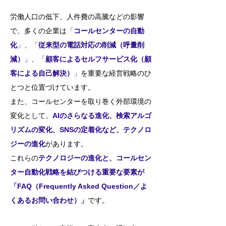
労働人口の低下、人件費の高騰などの影響
で、多くの企業は
「
コールセンターの自動
化
」、「
従来型の電話対応の削減（呼量削
減）
」、「
顧客によるセルフサービス化（顧
客による自己解決）
」
を重要な経営戦略のひ
とつと位置づけています。
また、コールセンターを取り巻く外部環境の
変化として、
AIのさらなる進化、検索アルゴ
リズムの変化、SNSの定着化など、テクノロ
ジーの進化
があります。
これらの
テクノロジーの進化と、コールセン
ター自動化戦略を結びつける重要な要素が
「FAQ（Frequently Asked Question／よ
くあるお問い合わせ）」
です。