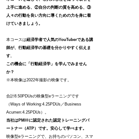
上手に進める、②自分の判断の質を高める、③
人々の行動を良い方向に導くための力を身に着
けていきましょう。
本コースは
経済学者で人気のYouTuberである講
師が、行動経済学の基礎を分かりやすく伝えま
す
。
この機会に「行動経済学」を学んでみません
か？
※本映像は2022年撮影の映像です。
合計8.50PDUsの映像型eラーニングです
（Ways of Working:4.25PDUs／Business
Acumen:4.25PDUs）。
当社はPMI®に認定された認定トレーニングパ
ートナー（ATP）です。安心して学べます。
映像型eラーニングで、お持ちのパソコン、スマ