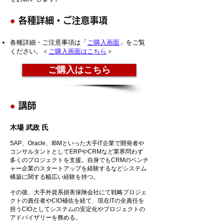
●
各種詳細・ご注意事項
各種詳細・ご注意事項は「
ご購入画面
」をご覧
ください。＜
ご購入画面はこちら
＞
ご購入はこちら
●
講師
木場 武政 氏
SAP、Oracle、IBMといった大手IT企業で開発者や
コンサルタントとしてERPやCRMなど業界問わず
多くのプロジェクトを支援。自身でもCRMのベンチ
ャー企業のスタートアップを経験するなどシステム
構築に関する幅広い経験を持つ。
その後、大手外資系損害保険会社にて戦略プロジェ
クトの責任者やCIO補佐を経て、現在ITの全責任を
担うCIOとしてシステムの安定化やプロジェクトの
アドバイザリーを務める。