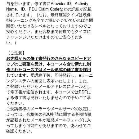
与を行います。修了書にProvider ID、Activity
Name、ID、PDU Claim Codeなどの詳細が記載
されています。（なお、最終確認クイズは映像
型eラーニングを全てご覧いただいていれば全問
回答いただけるレベルとなっておりますのでご
安心ください。また合格まで何度でもクイズに
チャレンジいただけますのでご安心くださ
い。）
【ご注意】
お客様からの修了書発行のさらなるスピードア
ップのご要望を受け、本コースを含む新たに制
作されたコースではメール形式の修了書を採用
しています。
受講終了後、即時発行し、eラーニ
ングシステムの画面に表示いたします。また、
ご登録いただいたメールアドレスにメールとし
て修了書が送信されます。本コースではPDFに
よる修了書は発行いたしませんので予めご了承
ください。
ご受講者様のメーラーやメールサーバの設定に
よっては、合格後のPDU申請に関する各種情報
が記載されたメールが迷惑メールフォルダに入
ってしまう可能性がありますので、あわせてご
確認ください。