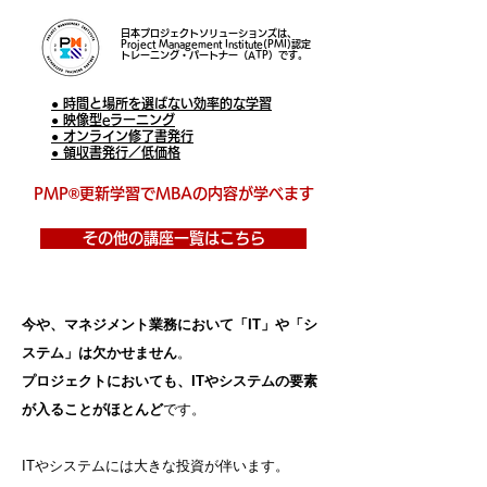
日本プロジェクトソリューションズは、
Project Management Institute(PMI)認定
トレーニング・パートナー（ATP）です。
● 時間と場所を選ばない効率的な学習
● 映像型eラーニング
● オンライン修了書発行
● 領収書発行／低価格
PMP®更新学習でMBAの内容が学べます
その他の講座一覧はこちら
今や、マネジメント業務において「IT」や「シ
ステム」は欠かせません
。
プロジェクトにおいても、ITやシステムの要素
が入ることがほとんど
です。
ITやシステムには大きな投資が伴います。