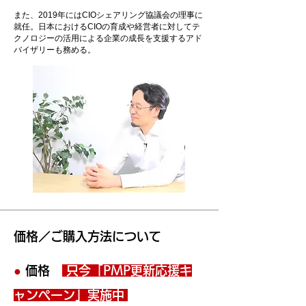
また、2019年にはCIOシェアリング協議会の理事に
就任。日本におけるCIOの育成や経営者に対してテ
クノロジーの活用による企業の成長を支援するアド
バイザリーも務める。
価格／ご購入方法について
●
価格
只今
「PMP
更新応援キ
ャンペーン」実施中