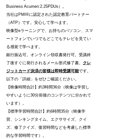
Business Acumen:2.25PDUs）。
当社はPMI®に認定された認定教育パートナー
（ATP）です。安心して学べます。
映像型eラーニングで、お持ちのパソコン、スマ
ートフォンでいつでもどこでもテレビを見てい
る感覚で学べます。
銀行振込可。オンライン領収書発行可。受講終
了後すぐに発行されるメール形式修了書。
クレ
ジットカード決済の皆様は即時受講可能
です。
以下の「詳細」をぜひご確認ください。
【映像時間合計】約3時間36分（映像は学習し
やすいように30分前後のコンテンツに分かれて
います）。
【標準学習時間合計】約6時間35分（映像学
習、シンキングタイム、エクササイズ、クイ
ズ、修了クイズ、復習時間などを考慮した標準
的な学習時間です）。