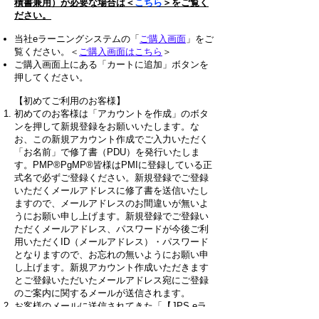
積書兼用）が必要な場合は＜
こちら
＞をご覧く
ださい。
当社eラーニングシステムの「
ご購入画面
」をご
覧ください。＜
ご購入画面はこちら
＞
ご購入画面上にある「カートに追加」ボタンを
押してください。
【初めてご利用のお客様】
初めてのお客様は「アカウントを作成」のボタ
ンを押して新規登録をお願いいたします。な
お、この新規アカウント作成でご入力いただく
「お名前」で修了書（PDU）を発行いたしま
す。PMP®PgMP®皆様はPMIに登録している正
式名で必ずご登録ください。新規登録でご登録
いただくメールアドレスに修了書を送信いたし
ますので、メールアドレスのお間違いが無いよ
うにお願い申し上げます。新規登録でご登録い
ただくメールアドレス、パスワードが今後ご利
用いただくID（メールアドレス）・パスワード
となりますので、お忘れの無いようにお願い申
し上げます。新規アカウント作成いただきます
とご登録いただいたメールアドレス宛にご登録
のご案内に関するメールが送信されます。
お客様のメールに送信されてきた「【JPS eラ
ーニングシステム】アカウントの仮登録が完了