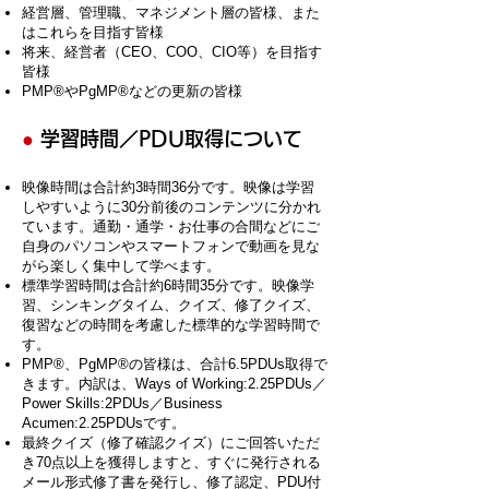
経営層、管理職、マネジメント層の皆様、また
はこれらを目指す皆様
将来、経営者（CEO、COO、CIO等）を目指す
皆様
PMP®やPgMP®などの更新の皆様
●
学習時間／PDU取得について
映像時間は合計約3時間36分です。映像は学習
しやすいように30分前後のコンテンツに分かれ
ています。通勤・通学・お仕事の合間などにご
自身のパソコンやスマートフォンで動画を見な
がら楽しく集中して学べます。
標準学習時間は合計約6時間35分です。映像学
習、シンキングタイム、クイズ、修了クイズ、
復習などの時間を考慮した標準的な学習時間で
す。
PMP®、PgMP®の皆様は、合計6.5PDUs取得で
きます。内訳は、Ways of Working:2.25PDUs／
Power Skills:2PDUs／Business
Acumen:2.25PDUsです。
最終クイズ（修了確認クイズ）にご回答いただ
き70点以上を獲得しますと、すぐに発行される
メール形式修了書を発行し、修了認定、PDU付