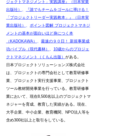
ジェクトマネジメント」実践講座』（日本実業
出版社）
、
『誰でもチームをゴールに導ける！
「プロジェクトリーダー実践教本」』（日本実
業出版社）
、
ポイント図解 プロジェクトマネジ
メントの基本が面白いほど身につく本
（KADOKAWA）
、
最速の９０日！ 新規事業成
功バイブル（現代書林）
、
10歳からのプロジェ
クトマネジメント（くもん出版）
がある。
日本プロジェクトソリューションズ株式会社
は、プロジェクトの専門会社として教育研修事
業、プロジェクト実行支援事業、プロジェクト
ツール教材開発事業を行っている。教育研修事
業において、現在8,500名以上のプロジェクトマ
ネジャーを育成、教育した実績がある。現在、
大手企業、中小企業、教育機関、NPO法人等を
含め300社以上と取引をしている。