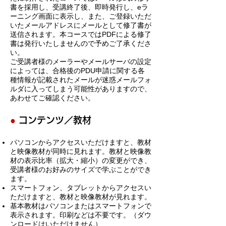
書を採用し、受講終了後、即時発行し、eラ
ーニング画面に表示し、また、ご登録いただ
いたメールアドレスにメールとして修了書が
送信されます。本コースではPDFによる修了
書は発行いたしませんので予めご了承くださ
い。
ご受講者様のメーラーやメールサーバの設定
によっては、合格後のPDU申請に関する各
種情報が記載されたメールが迷惑メールフォ
ルダに入ってしまう可能性がありますので、
あわせてご確認ください。
●
コンテンツ／教材
パソコンからアクセスいただけますと、教材
と映像教材が同時に見れます。教材と映像教
材の表示比率（拡大・縮小）の変更ができ、
受講者様のお好みのサイズで学ぶことができ
ます。
スマートフォン、タブレットからアクセスい
ただけますと、教材と映像教材が見れます。
基本教材はパソコンまたはスマートフォンで
表示されます。印刷などは不要です。（ダウ
ンロードはいただけません）