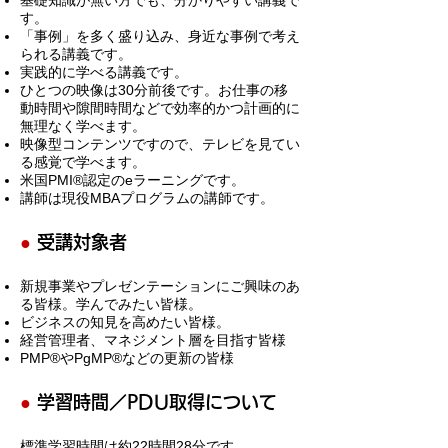
基礎知識が無い方でも、分かりやすい講義で
す。
「事例」を多く盛り込み、身近な事例で考え
られる講義です。
実践的に学べる講義です。
ひとつの映像は30分
前後
です。お仕事の移
動時間や隙間時間などで効率的かつ計画的に
無理なく学べます。
映像型コンテンツですので、テレビを見てい
る感覚で学べます。
米国PMI®認定のeラーニングです。
講師は現役MBAプログラムの講師です。
●
受講対象者
新規事業やプレゼンテーションにご興味のあ
る皆様。学んでみたい皆様。
ビジネスの知見を高めたい皆様。
経営管理者、マネジメント層を目指す皆様
PMP®やPgMP®などの更新の皆様
●
学習時間／PDU取得について
標準学習時間は約22時間28分です。