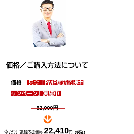
価格／ご購入方法について
価格
只今
「PMP
更新応援キ
ャンペーン」実施中
52,000円
22,410
今だけ
更新応援価格
円
（税込）