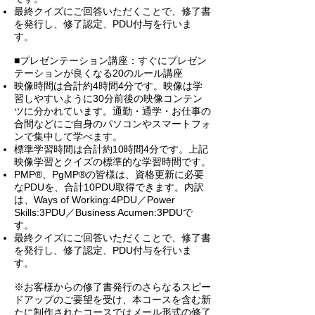
最終クイズにご回答いただくことで、修了書
を発行し、修了認定、PDU付与を行いま
す。
■
プレゼンテーション講座：すぐにプレゼン
テーションが良くなる20のルール講座
映像時間は合計約4時間4分です。映像は学
習しやすいように30分前後の映像コンテン
ツに分かれています。通勤・通学・お仕事の
合間などにご自身のパソコンやスマートフォ
ンで集中して学べます。
標準学習時間は合計約10時間4分です。上記
映像学習とクイズの標準的な学習時間です。
PMP®、PgMP®の皆様は、資格更新に必要
なPDUを、合計10PDU取得できます。内訳
は、Ways of Working:4PDU／Power
Skills:3PDU／Business Acumen:3PDUで
す。
最終クイズにご回答いただくことで、修了書
を発行し、修了認定、PDU付与を行いま
す。
※お客様からの修了書発行のさらなるスピー
ドアップのご要望を受け、本コースを含む新
たに制作されたコースではメール形式の修了