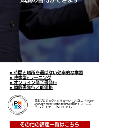
● 時間と場所を選ばない効率的な学習
● 映像型eラーニング
● オンライン修了書発行
● 領収書発行／低価格
日本プロジェクトソリューションズは、Project
Management Institute(PMI)認定トレーニン
グ・パートナー（ATP）です。
その他の講座一覧はこちら