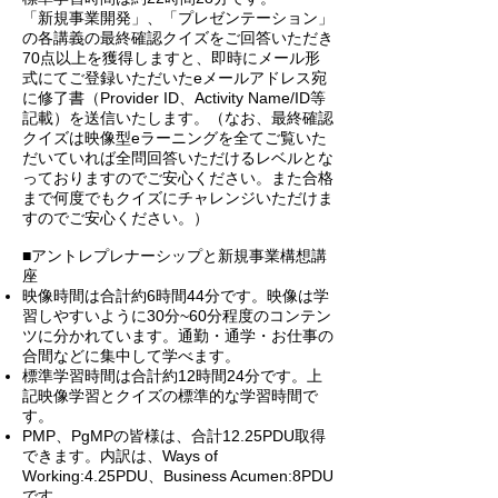
「新規事業開発」、「プレゼンテーション」
の各講義の最終確認クイズをご回答いただき
70点以上を獲得しますと、即時にメール形
式にてご登録いただいたeメールアドレス宛
に修了書（Provider ID、Activity Name/ID等
記載）を送信いたします。（なお、最終確認
クイズは映像型eラーニングを全てご覧いた
だいていれば全問回答いただけるレベルとな
っておりますのでご安心ください。また合格
まで何度でもクイズにチャレンジいただけま
すのでご安心ください。）
■
アントレプレナーシップと新規事業構想講
座
映像時間は合計約6時間44分です。映像は学
習しやすいように30分~60分程度のコンテン
ツに分かれています。通勤・通学・お仕事の
合間などに集中して学べます。
標準学習時間は合計約12時間24分です。上
記映像学習とクイズの標準的な学習時間で
す。
PMP、PgMPの皆様は、合計12.25PDU取得
できます。内訳は、Ways of
Working:4.25PDU、Business Acumen:8PDU
です。