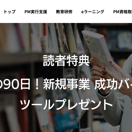
トップ
PM実行支援
教育研修
eラーニング
PM資格
​読者特典
90日！新規事業 成功
ツールプレゼント