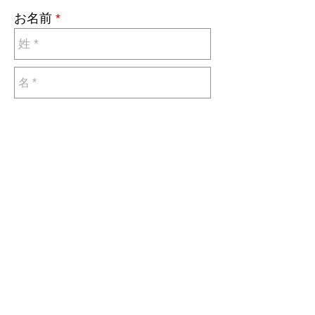
お名前
メールアドレス
上記「ご注意事項」に同意します *
送信