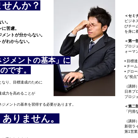
ませんか？
＜セミ
ビジネ
ない。
びチー
ンに苦慮。
を身に
ジメントが分からない。
トがわからない。
＜第一
プロジ
ォーマ
ネジメントの基本」に
• 目標
• チ
いのです。
• グ
な“視点
となり、目標達成のために
（講師
日本プ
達成力を高めることが
プロジ
ネジメントの基本を習得する必要があります。
＜第二
「円滑
くありません。
（講師
新宿ラ
第1営業