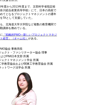
の支援を担当。
10年度から2013年度まで、文部科学省指定校
奈川総合産業高等学校）にて、日本の高校で
めてとなるプロジェクトマネジメントの通年
をTAとして支援していた。
も、北海道大学大学院など複数の教育機関で
勤講師を務めている。
に
「戦略的PMO―新しいプロジェクトマネジ
ト経営」（オーム社）
がある。
PMO協会 事務局長
ジェクト・ファシリテーター協会 理事
およびPMI日本支部 所属
ジェクトマネジメント学会 所属
工学教育協会および関東工学教育協会 所属
ネットワーク法学会 所属