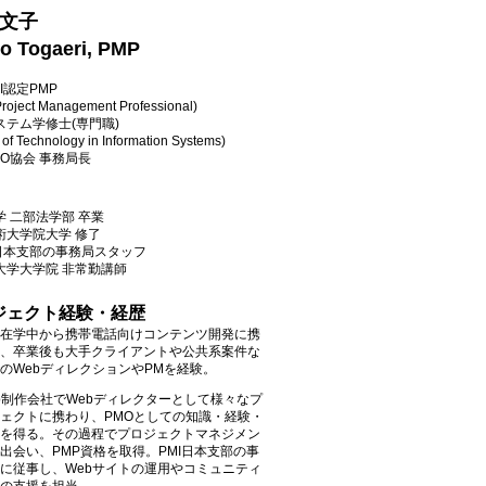
 文子
o Togaeri, PMP
I認定PMP
roject Management Professional)
ステム学修士(専門職)
 of Technology in Information Systems)
O協会 事務局長
学 二部法学部 卒業
術大学院大学
修了
I日本支部の事務局スタッフ
大学大学院 非常勤講師
ジェクト経験・経歴
在学中から携帯電話向けコンテンツ開発に携
、卒業後も大手クライアントや公共系案件な
のWebディレクションやPMを経験。
b制作会社でWebディレクターとして様々なプ
ェクトに携わり、PMOとしての知識・経験・
を得る。その過程でプロジェクトマネジメン
出会い、PMP資格を取得。PMI日本支部の事
に従事し、Webサイトの運用やコミュニティ