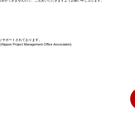
返答ができませんので、ご注意いただきますようお願い申し上げます。
りサポートされております。
Nippon Project Management Office Association).
サービス内容のご相談／ご注文／お見積などお気軽にご連絡ください。
​​ 03-6869-7573