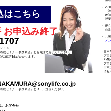
活動
20
込はこちら
（神
は初
授業
現在
 お申込み終了
非常
共著
-1707
メン
7：00）
・日本
力 養成セミナー 参加希望」とお電話でお伝えください。
・プロ
常の通話料金がかかります。
・PMI
・プロ
・日本
・情報
AKAMURA@sonylife.co.jp
力 養成セミナー 参加希望」とメール送信ください。
み、お問合せ
さい。