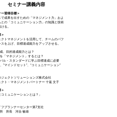
セミナー講義内容
ナー習得目標＞
スで成果を出すための「マネジメント力」およ
ムとの「コミュニケーション力」の知識と技術
着ける。
部＞
ェクトマネジメントを活用して、チームのパフ
ンスを上げ、目標達成能力をアップさせる。
達成、目的達成能力とは？
ームを「マネジメント」するとは？
ローバル・スタンダードに学ぶ目標達成に必要
”、”マインドセット”、“コミュニケーション”
）
ロジェクトソリューションズ株式会社
ェクト・マネジメントパートナー 十返 文子
部＞
なコミュニケーションとは？」
）
イフプランナーセンター第7支社
所 所長 河合 敏雄