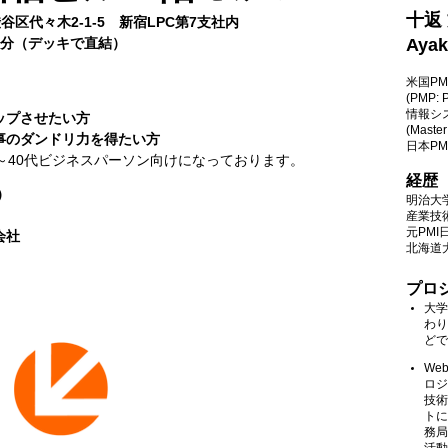
十返
都渋谷区代々木2-1-5
新宿LPC第7支社内
4分（デッキで直結）
Ayak
米国PM
(PMP: P
情報シ
ップさせたい方
(Master
事のダンドリ力を得たい方
日本PM
～40代ビジネスパーソン向けになっております。
経歴
）
明治大
産業技
元PM
会社
北海道
プロ
大学
わり
どで
We
ロジ
技術
トに
務局