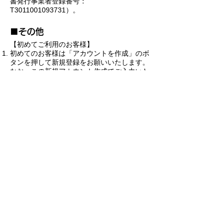
書発行事業者登録番号：
T3011001093731）。
​■その他
【初めてご利用のお客様】
初めてのお客様は「アカウントを作成」のボ
タンを押して新規登録をお願いいたします。
なお、この新規アカウント作成でご入力いた
だく「お名前」で修了書（PDU）を発行い
たします。PMP®PgMP®皆様はPMIに登録
している正式名で必ずご登録ください。新規
登録でご登録いただく個人メールアドレスに
修了書を送信いたしますので、個人メールア
ドレスのお間違いが無いようにお願い申し上
げます。新規登録でご登録いただく個人メー
ルアドレス、パスワードが今後ご利用いただ
くID（メールアドレス）・パスワードとなり
ますので、お忘れの無いようにお願い申し上
げます。新規アカウントを作成いただきます
と、ご登録いただいた個人メールアドレス宛
に登録のご案内に関するメールが送信されま
す。
お客様のメールに送信されてきた「【JPS e
ラーニングシステム】アカウントの仮登録が