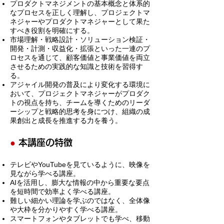
プロダクトマネジメントの基本概念と体系的
なプロセスを正しく理解し、プロジェクトマ
ネジャーやプロダクトマネジャーとして果た
すべき役割を明確にする。
市場理解・戦略設計・ソリューション検証・
開発・計測・収益化・拡張といった一連のプ
ロセスを通じて、顧客価値と事業価値を両立
させるための実践的な知識と技術を習得す
る。
アジャイル開発の普及により変化する環境に
おいて、プロジェクトマネジャーがプロダク
トの視点を持ち、チームを導くためのリーダ
ーシップと戦略的思考を身につけ、組織の成
果創出と成長を推進する力を養う。
●
本講座の特徴
テレビやYouTubeを見ているように、映像を
見ながら学べる講座。
​AIを活用し、膨大な情報の中から重要な要点
を短時間で効率よく学べる講座。
難しい細かい理論を学ぶのではなく、全体像
や大枠を分かりやすく学べる講座。
スマートフォンやタブレットでも学べ、移動