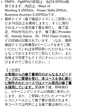
PMP®、PgMP®の皆様は、合計8.5PDUs取
得できます。内訳は、Ways of
Working:3.25PDUs、Power Skills:2PDUs、
Business Acumen:3.25PDUsです。
最終クイズ（修了確認クイズ）にご回答いた
だき70点以上を獲得しますと、すぐに発行
されるメール形式修了書を発行し、修了認
定、PDU付与を行います。修了書にProvider
ID、Activity Name、ID、PDU Claim Codeな
どの詳細が記載されています。（なお、最終
確認クイズは映像型eラーニングを全てご覧
いただいていれば全問回答いただけるレベル
となっておりますのでご安心ください。また
合格まで何度でもクイズにチャレンジいただ
けますのでご安心ください。）
【ご注意】
お客様からの修了書発行のさらなるスピード
アップのご要望を受け、本コースを含む新た
に制作されたコースではメール形式の修了書
を採用しています。
受講終了後、即時発行
し、eラーニングシステムの画面に表示いた
します。また、ご登録いただいたメールアド
レスにメールとして修了書が送信されます。
本コースではPDFによる修了書は発行いたし