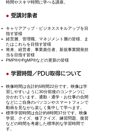
時間やスキマ時間に学べる講座。
●
受講対象者
キャリアアップ・ビジネススキルアップを目
指す皆様
経営層、管理職、マネジメント層の皆様、ま
たはこれらを目指す皆様
将来、経営者、事業責任者、新規事業開発担
当を目指す皆様
PMP®やPgMP®などの更新の皆様
●
学習時間／PDU取得について
映像時間は合計約5時間22分です。映像は学
習しやすいように30分前後のコンテンツに
分かれています。通勤・通学・お仕事の合間
などにご自身のパソコンやスマートフォンで
動画を見ながら楽しく集中して学べます。
標準学習時間は合計約8時間37分です。映像
学習、クイズ、修了クイズ、練習問題、復習
などの時間を考慮した標準的な学習時間で
す。