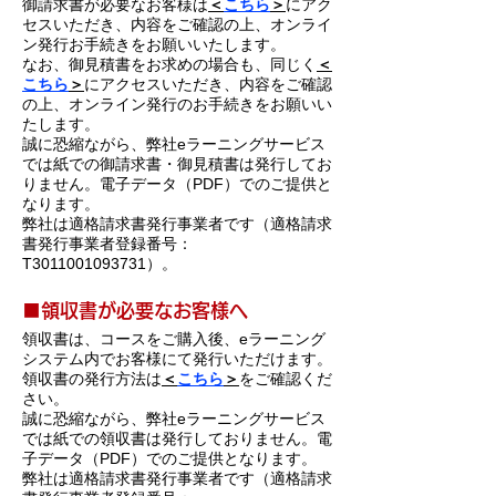
御請求書が必要なお客様
は
＜
こちら
＞
にアク
セスいただき、内容をご確認の上、オンライ
ン発行お手続きをお願いいたします。
なお、御見積書をお求めの場合も、同じく
＜
こちら
＞
にアクセスいただき、内容をご確認
の上、オンライン発行のお手続きをお願いい
たします。
誠に
恐縮ながら、弊社eラ
ーニングサービス
では紙での御請求書・御見積書は発行してお
りません。電子データ（PDF）でのご提供と
なります。
弊社は適格請求書発行事業者です（適格請求
書発行事業者登録番号：
T3011001093731）。
​■領収書が必要なお客様へ
領収書は、コースをご購入後、eラーニング
システム内でお客
様にて発行いただけます。
​領収書の発行方法は
＜
こちら
＞
をご確認くだ
さい。
誠に
恐縮ながら、弊社eラ
ーニングサービス
では紙での領収書は発行しておりません。電
子データ（PDF）でのご提供となります。
弊社は適格請求書発行事業者です（適格請求