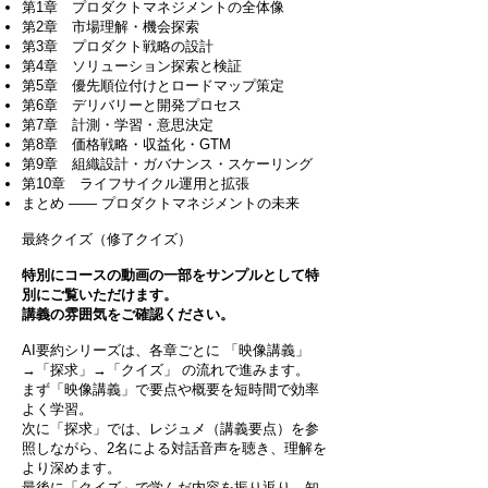
第1章 プロダクトマネジメントの全体像
第2章 市場理解・機会探索
第3章 プロダクト戦略の設計
第4章 ソリューション探索と検証
第5章 優先順位付けとロードマップ策定
第6章 デリバリーと開発プロセス
第7章 計測・学習・意思決定
第8章 価格戦略・収益化・GTM
第9章 組織設計・ガバナンス・スケーリング
第10章 ライフサイクル運用と拡張
まとめ —— プロダクトマネジメントの未来
最終クイズ（修了クイズ）​
特別にコースの動画の一部をサンプルとして特
別にご覧いただけます。
​講義の雰囲気をご確認ください。
AI要約シリーズは、各章ごとに 「映像講義」
→「探求」→「クイズ」 の流れで進みます。
まず「映像講義」で要点や概要を短時間で効率
よく学習。
次に「探求」では、レジュメ（講義要点）を参
照しながら、2名による対話音声を聴き、理解を
より深めます。
最後に「クイズ」で学んだ内容を振り返り、知