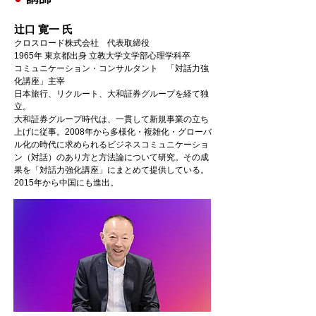
辻口 寛一 氏
クロスロード株式会社 代表取締役
1965年 東京都出身 立教大学文学部心理学科卒
コミュニケーション・コンサルタント 「対話力強
化講座」主宰
日本旅行、リクルート、大和証券グループを経て独
立。
大和証券グループ時代は、一貫して新規事業の立ち
上げに従事。2008年から多様化・複雑化・グローバ
ル化の時代に求められるビジネスコミュニケーショ
ン（対話）のあり方と方法論について研究。その成
果を「対話力強化講座」にまとめて提供している。
2015年から中国にも進出。