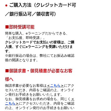
●
ご購入方法（クレジットカード可
／銀行振込可／領収書可）
​■即時受講可能
簡単な購入。eラーニングだからできる
、
「お支払後、即時受講」。
クレ
ジ
ットカードでお支払い
の
皆様は、ご購
入後、すぐにeラーニングを受講いただけま
す
。
※銀行振込の場合は、弊社にてお振込み確認
後の開講となります。
​■御請求書・御見積書
が必要なお客
様へ
御請求書が必要なお客様
は
＜
こちら
＞
にアク
セスいただき、内容をご確認の上、オンライ
ン発行お手続きをお願いいたします。
なお、御見積書をお求めの場合も、同じく
＜
こちら
＞
にアクセスいただき、内容をご確認
の上、オンライン発行のお手続きをお願いい