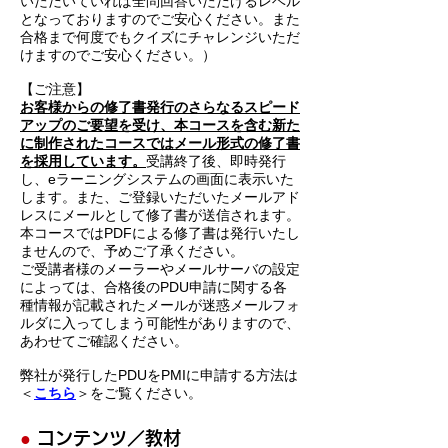
いただいていれば全問回答いただけるレベル
となっておりますのでご安心ください。また
合格まで何度でもクイズにチャレンジいただ
けますのでご安心ください。）
【ご注意】
お客様からの修了書発行のさらなるスピード
アップのご要望を受け、本コースを含む新た
に制作されたコースではメール形式の修了書
を採用しています。
受講終了後、即時発行
し、eラーニングシステムの画面に表示いた
します。また、ご登録いただいたメールアド
レスにメールとして修了書が送信されます。
本コースではPDFによる修了書は発行いたし
ませんので、予めご了承ください。
ご受講者様のメーラーやメールサーバの設定
によっては、合格後のPDU申請に関する各
種情報が記載されたメールが迷惑メールフォ
ルダに入ってしまう可能性がありますので、
あわせてご確認ください。
弊社が発行したPDUをPMIに申請する方法は
＜
こちら
＞をご覧ください。
●
コンテンツ／教材