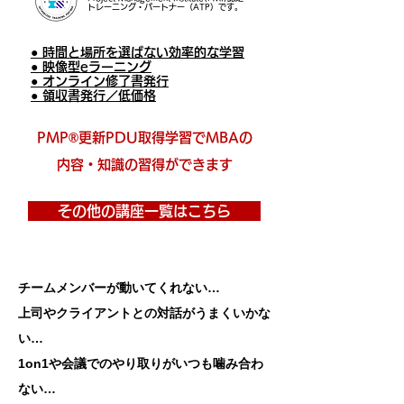
トレーニング・パートナー（ATP）です。
● 時間と場所を選ばない効率的な学習
● 映像型eラーニング
● オンライン修了書発行
● 領収書発行／低価格
PMP®更新PDU取得学習でMBAの
内容・知識の習得ができます
その他の講座一覧はこちら
チームメンバーが動いてくれない…
上司やクライアントとの対話がうまくいかな
い…
1on1や会議でのやり取りがいつも噛み合わ
ない…