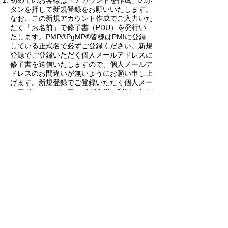
初めてのお客様は「アカウントを作成」のボ
タンを押して新規登録をお願いいたします。
なお、この新規アカウント作成でご入力いた
だく「お名前」で修了書（PDU）を発行い
たします。PMP®PgMP®皆様はPMIに登録
している正式名で必ずご登録ください。新規
登録でご登録いただく個人メールアドレスに
修了書を送信いたしますので、個人メールア
ドレスのお間違いが無いようにお願い申し上
げます。新規登録でご登録いただく個人メー
ルアドレス、パスワードが今後ご利用いただ
くID（メールアドレス）・パスワードとなり
ますので、お忘れの無いようにお願い申し上
げます。新規アカウントを作成いただきます
と、ご登録いただいた個人メールアドレス宛
に登録のご案内に関するメールが送信されま
す。
お客様のメールに送信されてきた「【JPS e
ラーニングシステム】アカウントの仮登録が
完了しました」をご確認ください。そのメー
ル内にあるURLをクリックしてください（ま
れにお客様の迷惑メールフォルダに当該メー
ルが入ってしまうことがございますので合わ
せてご確認ください）。URLをクリックいた
だきますと本登録が完了いたします。