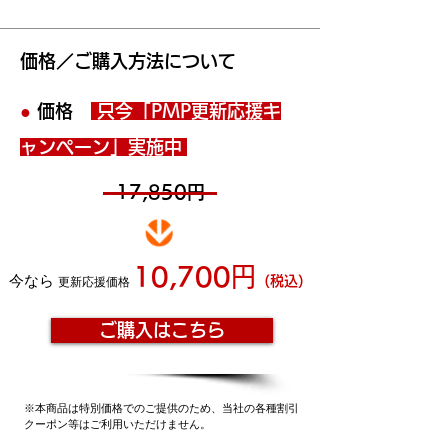
価格／ご購入方法について
●
価格
只今
「PMP
更新応援キ
ャンペーン」実施中
17,850円
10
,700
円
今なら
（税込）
更新応援価格
ご購入はこちら
※本商品は特別価格でのご提供のため、当社の各種割引
クーポン等はご利用いただけません。