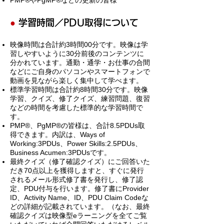
PMP®やPgMP®などの更新の皆様
●
学習時間／PDU取得について
映像時間は合計約3時間00分です。映像は学
習しやすいように30分前後のコンテンツに
分かれています。通勤・通学・お仕事の合間
などにご自身のパソコンやスマートフォンで
動画を見ながら楽しく集中して学べます。
標準学習時間は合計約8時間30分です。映像
学習、クイズ、修了クイズ、練習問題、復習
などの時間を考慮した標準的な学習時間で
す。
PMP®、PgMP®の皆様は、合計8.5PDUs取
得できます。内訳は、Ways of
Working:3PDUs、Power Skills:2.5PDUs、
Business Acumen:3PDUsです。
最終クイズ（修了確認クイズ）にご回答いた
だき70点以上を獲得しますと、すぐに発行
されるメール形式修了書を発行し、修了認
定、PDU付与を行います。修了書にProvider
ID、Activity Name、ID、PDU Claim Codeな
どの詳細が記載されています。（なお、最終
確認クイズは映像型eラーニングを全てご覧