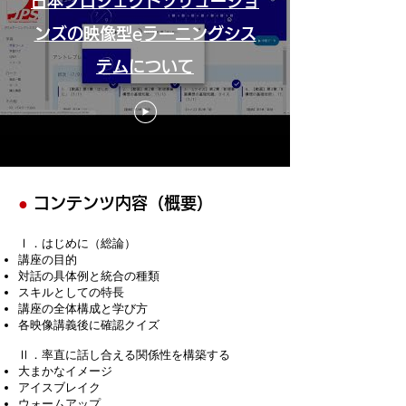
日本プロジェクトソリューショ
ンズの映像型eラーニングシス
テムについて
●
コンテンツ内容（概要）
Ⅰ．はじめに（総論）
講座の目的
対話の具体例と統合の種類
スキルとしての特長
講座の全体構成と学び方
各映像講義後に確認クイズ
Ⅱ．率直に話し合える関係性を構築する
大まかなイメージ
アイスブレイク
ウォームアップ