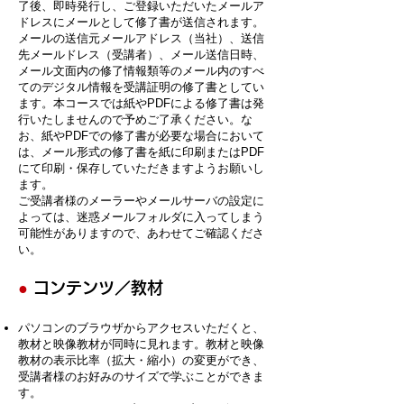
了後、即時発行し、ご登録いただいたメールア
ドレスにメールとして修了書が送信されます。
メールの送信元メールアドレス（当社）、送信
先メールドレス（受講者）、メール送信日時、
メール文面内の修了情報類等のメール内のすべ
てのデジタル情報を受講証明の修了書としてい
ます。本コースでは紙やPDFによる修了書は発
行いたしませんので予めご了承ください。な
お、紙やPDFでの修了書が必要な場合において
は、メール形式の修了書を紙に印刷またはPDF
にて印刷・保存していただきますようお願いし
ます。
ご受講者様のメーラーやメールサーバの設定に
よっては、迷惑メールフォルダに入ってしまう
可能性がありますので、あわせてご確認くださ
い。
●
コンテンツ／教材
パソコンのブラウザからアクセスいただくと、
教材と映像教材が同時に見れます。教材と映像
教材の表示比率（拡大・縮小）の変更ができ、
受講者様のお好みのサイズで学ぶことができま
す。