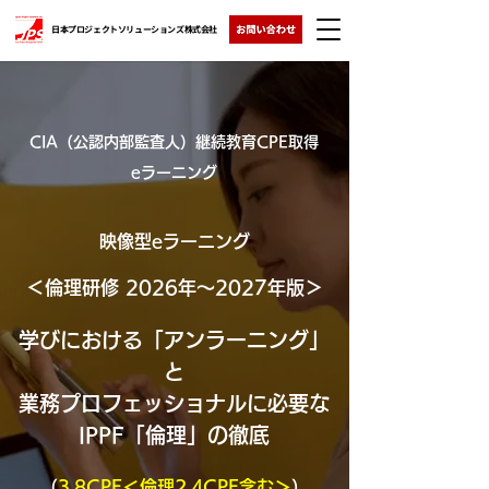
日本プロジェクトソリューションズ株式会社
CIA（公認内部監査人）継続教育CPE取得
eラーニング
映像型e
ラーニン
グ
＜倫理研修 2026年～2027年版＞
学びにおける「アンラーニング」
と
業務プロフェッショナルに必要な
IPPF「倫理」の徹底
（
3.8CPE＜倫理2.4CPE含む＞
）