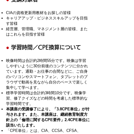
CIAの資格更新用教材をお探しの皆様
キャリアアップ・ビジネススキルアップを目指
す皆様
経営
層、管理職、マネジメント層の皆様、また
はこれらを目指す皆様
●
学習時間／CPE換算について
映像時間は合計約2時間55分です。映像は学習
しやすいように30分前後のコンテンツに分かれ
ています。通勤・お仕事の合間などに、ご自身
のパソコンやスマートフォン、タブレットのブ
ラウザで動画を見ながら自分のペースで楽しく
集中して学べます。
標準学習時間は合計約3時間10分です。映像学
習、修了クイズなどの時間を考慮した標準的な
学習時間です。
本講座の受講修了により、「3.8
CPE単位」が付
与されます。また、本講座は、継続教育制度方
針上の「倫理に関するCPE要件」2.4CPE単位に
該当いたします。
「CPE単位」とは、CIA、CCSA、CFSA、