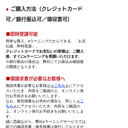
●
ご購入方法（クレジットカード
可／銀行振込可／領収書可）
​■即時受講可能
簡単な購入。eラーニングだからできる
、「お支
払後、即時受講」。
クレ
ジ
ットカードでお支払い
の
皆様は、ご購入
後、すぐにeラーニングを受講いただけます
。
※銀行振込の場合は、弊社にてお振込み確認後
の開講となります。
​■御請求書が必要なお客様へ
御請求書が必要なお客様
は
＜
こちら
＞
にアクセ
スいただき、内容をご確認の上、オンライン発
行お手続きをお願いいたします。
なお、御見積書をお求めの場合も、同じく
＜
こ
ちら
＞
にアクセスいただき、内容をご確認の
上、オンライン発行お手続きをお願いいたしま
す。
誠に
恐縮ながら、弊社eラ
ーニングサービスでは
紙での御請求書・御見積書は発行しておりませ