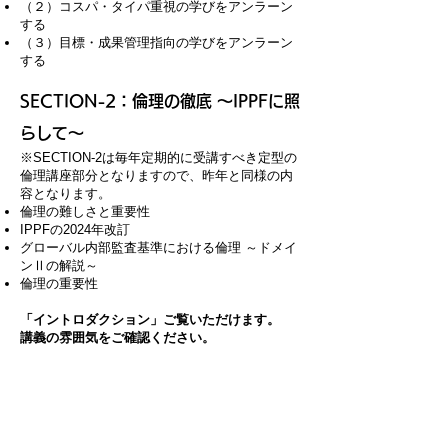
（２）コスパ・タイパ重視の学びをアンラーン
する
（３）目標・成果管理指向の学びをアンラーン
する
​
SECTION-2：倫理の徹底 ～IPPFに照
らして～
​※SECTION-2は毎年定期的に受講すべき定型の
倫理講座部分となりますので、昨年と同様の内
容となります。
倫理の難しさと重要性
IPPFの2024年改訂
グローバル内部監査基準における倫理 ～ドメイ
ンⅡの解説～
倫理の重要性
「イントロダクション」ご覧いただけます。
​講義の雰囲気をご確認ください。