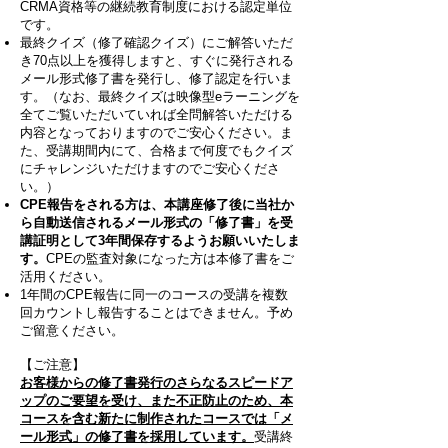
CRMA資格等の継続教育制度における認定単位
です。
最終クイズ（修了確認クイズ）にご解答いただ
き70点以上を獲得しますと、すぐに発行される
メール形式修了書を発行し、修了認定を行いま
す。（なお、最終クイズは映像型eラーニングを
全てご覧いただいていれば全問解答いただける
内容となっておりますのでご安心ください。ま
た、受講期間内にて、合格まで何度でもクイズ
にチャレンジいただけますのでご安心くださ
い。）
CPE報告をされる方は、本講座修了後に当社
か
ら自動送信されるメール形式の「修了書」を受
講証明として3年間保存するようお願いいたしま
す。
CPEの監査対象になった方は本修了書をご
活用ください。
1年間のCPE報告に同一のコースの受講を複数
回カウントし報告することはできません。予め
ご留意ください。​
【ご注意】
お客様からの修了書発行のさらなるスピードア
ップのご要望を受け、また不正防止のため、本
コースを含む新たに制作されたコースでは「メ
ール形式」の修了書
を採用しています。
受講終