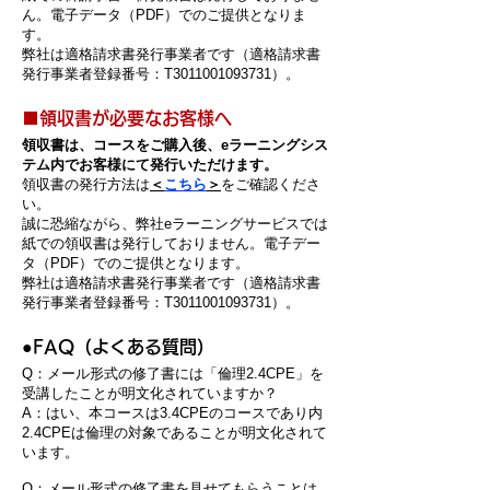
ん。電子データ（PDF）でのご提供となりま
す。
弊社は適格請求書発行事業者です（適格請求書
発行事業者登録番号：T3011001093731）。
​■領収書が必要なお客様へ
領収書は、コースをご購入後、eラーニングシス
テム内でお客様にて発行いただけます。
​領収書の発行方法は
＜
こちら
＞
をご確認くださ
い。
誠に恐縮ながら、弊社eラーニングサービスでは
紙での領収書は発行しておりません。電子デー
タ（PDF）でのご提供となります。
弊社は適格請求書発行事業者です（適格請求書
発行事業者登録番号：T3011001093731）。
​●
FAQ（よくある質問）
Q：メール形式の修了書には「倫理2.4CPE」を
受講したことが明文化されていますか？
A：はい、本コースは3.4CPEのコースであり内
2.4CPEは倫理の対象であることが明文化されて
います。
Q：メール形式の修了書を見せてもらうことは