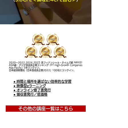
2020～2022,2024,2025 英フィナンシャル・タイムズ紙 NIKKEI
ASIA紙：アジア急成長企業ランキング「FT High-Growth Companies
Asia-Pacific」5年ランクイン。
日本経済新聞社「日本急成長企業2022」100社にランクイン。
● 時間と場所を選ばない効率的な学習
● 映像型eラーニング
● オンライン修了書発行
● 領収書発行／低価格
その他の講座一覧はこちら