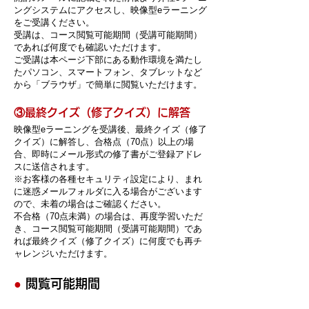
ングシステムにアクセスし、映像型eラーニング
をご受講ください。
受講は、コース閲覧可能期間（受講可能期間）
であれば何度でも確認いただけます。
ご受講は本ページ下部にある動作環境を満たし
たパソコン、スマートフォン、タブレットなど
から「ブラウザ」で簡単に閲
覧いただけます。
​③最終クイズ（修了クイズ）に解答
映像型eラーニングを受講後、最終クイズ（修了
クイズ）に解答し、合格点（70点）以上の場
合、即時にメール形式の修了書がご登録アドレ
スに送信されます。
※お客様の各種セキュリティ設定により、まれ
に迷惑メールフォルダに入る場合がございます
ので、未着の場合はご確認ください。
不合格（70点未満）の場合は、再度学習いただ
き、
コース閲覧可能期間（受講可能期間）であ
れば最終クイズ（修了クイズ）に何度でも再チ
ャレンジいただけます。
●
閲覧可能期間