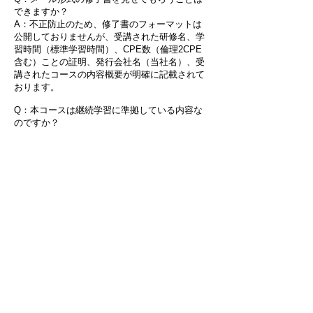
できますか？
A：不正防止のため、修了書のフォーマットは
公開しておりませんが、受講された研修名、学
習時間（標準学習時間）、CPE数（倫理2CPE
含む）ことの証明、発行会社名（当社名）、受
講されたコースの内容概要が明確に記載されて
おります。
Q：本コースは継続学習に準拠している内容な
のですか？
A：はい、本コースは、「継続教育制度方針：
IIA認定資格更新の諸要件」に基づき制作され、
「倫理綱要」に準拠しています。また、本コー
スは「2024年版 新IPPF」に準拠しています。
過去から当社の倫理コースを受講し、更新手続
きをされている方は多くいらっしゃいます。
​■その他
【初めてご利用のお客様】
初めてのお客様は「アカウントを作成」のボタ
ンを押して新規登録をお願いいたします。な
お、この新規アカウント作成でご入力いただく
「お名前」で修了書を発行いたします。新規登
録でご登録いただくメールアドレスに修了書を